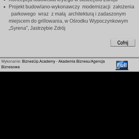
Projekt budowlano-wykonawczy modernizacji założenia
parkowego wraz z małą architekturą i zadaszonym
miejscem do grillowania, w Ośrodku Wypoczynkowym
„Syrena”, Jastrzębie Zdrój
Wykonanie:
BiznesUp.Academy - Akademia Biznesu/Agencja
Biznesowa