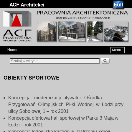
ACF Architekci
Home
Menu ↓
Przejdź do głównej treści
Przejdź do
OBIEKTY SPORTOWE
Koncepcja modernizacji pływalni Ośrodka
Przygotowań Olimpijskich Piłki Wodnej w Łodzi przy
ulicy Sobolowej 1 – rok 2001
Koncepcja ofertowa hali sportowej w Parku 3 Maja w
Łodzi – rok 2001
Koncepcja lodowiska krytego w Jastrzębiu Zdroju