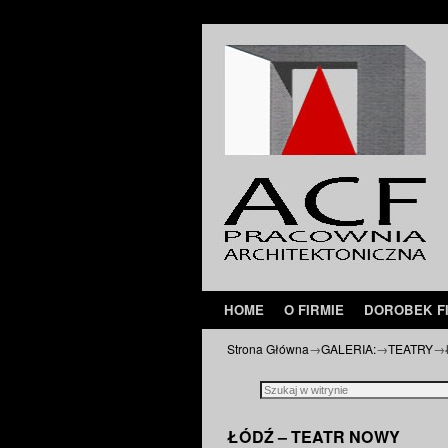
Przejdź do głównej treści
Przejdź do
HOME
O FIRMIE
DOROBEK F
Strona Główna
→
GALERIA:
→
TEATRY
→
ŁÓDŹ – TEATR NOWY