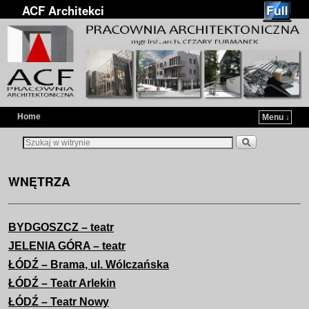
ACF Architekci
Home
Menu ↓
Przejdź do głównej treści
Przejdź do
WNĘTRZA
BYDGOSZCZ – teatr
JELENIA GÓRA – teatr
ŁÓDŹ – Brama, ul. Wólczańska
ŁÓDŹ – Teatr Arlekin
ŁÓDŹ – Teatr Nowy