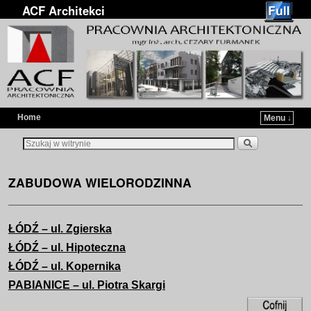
ACF Architekci
Home
Menu ↓
Przejdź do głównej treści
Przejdź do
ZABUDOWA WIELORODZINNA
ŁÓDŹ – ul. Zgierska
ŁÓDŹ – ul. Hipoteczna
ŁÓDŹ – ul. Kopernika
PABIANICE – ul. Piotra Skargi