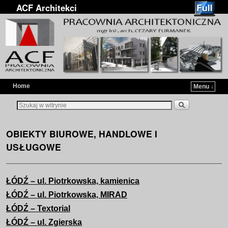
ACF Architekci
Home
Menu ↓
Przejdź do głównej treści
Przejdź do
OBIEKTY BIUROWE, HANDLOWE I
USŁUGOWE
ŁÓDŹ – ul. Piotrkowska, kamienica
ŁÓDŹ – ul. Piotrkowska, MIRAD
ŁÓDŹ – Textorial
ŁÓDŹ – ul. Zgierska