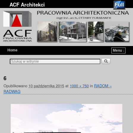
ACF Architekci
Home
Menu ↓
Przejdź do głównej treści
Przejdź do
6
Opublikowano
10 października 2015
at
1000 × 750
in
RADOM –
RADWAG