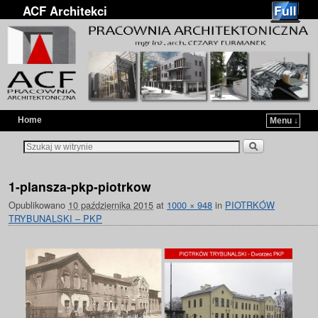
ACF Architekci
Home
Menu ↓
Przejdź do głównej treści
Przejdź do
1-plansza-pkp-piotrkow
Opublikowano
10 października 2015
at
1000 × 948
in
PIOTRKÓW
TRYBUNALSKI – PKP