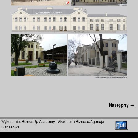
Nawigacja
Następny →
Wykonanie:
BiznesUp.Academy - Akademia Biznesu/Agencja
Biznesowa