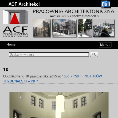
ACF Architekci
Home
Menu ↓
Przejdź do głównej treści
Przejdź do
10
Opublikowano
10 października 2015
at
1000 × 750
in
PIOTRKÓW
TRYBUNALSKI – PKP