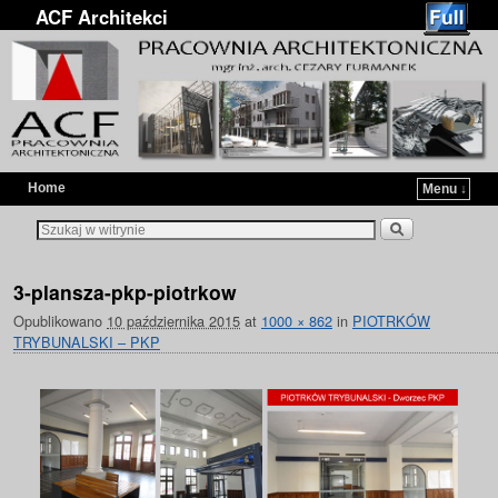
ACF Architekci
Home
Menu ↓
Przejdź do głównej treści
Przejdź do
3-plansza-pkp-piotrkow
Opublikowano
10 października 2015
at
1000 × 862
in
PIOTRKÓW
TRYBUNALSKI – PKP