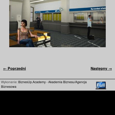
Nawigacja
← Poprzedni
Następny →
Wykonanie:
BiznesUp.Academy - Akademia Biznesu/Agencja
Biznesowa