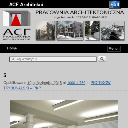
ACF Architekci
Home
Menu ↓
Przejdź do głównej treści
Przejdź do
5
Opublikowano
10 października 2015
at
1000 × 750
in
PIOTRKÓW
TRYBUNALSKI – PKP