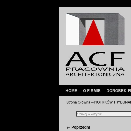
Przejdź do głównej treści
Przejdź do
HOME
O FIRMIE
DOROBEK F
Strona Główna
→
PIOTRKÓW TRYBUNAL
Nawigacja
← Poprzedni