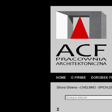
Przejdź do głównej treści
Przejdź do
HOME
O FIRMIE
DOROBEK F
Strona Główna
→
CHEŁMNO - SPICHLE
2