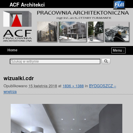
ACF Architekci
Home
Menu ↓
Przejdź do głównej treści
Przejdź do
wizualki.cdr
Opublikowano
15 kwietnia 2018
at
1836 × 1388
in
BYDGOSZCZ –
wnętrza