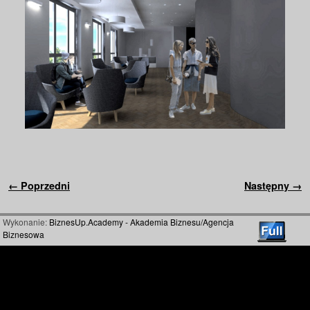
Nawigacja
← Poprzedni
Następny →
Wykonanie:
BiznesUp.Academy - Akademia Biznesu/Agencja
Biznesowa