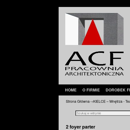
Przejdź do głównej treści
Przejdź do
HOME
O FIRMIE
DOROBEK F
Strona Główna
→
KIELCE – Wnętrza - Tea
2 foyer parter