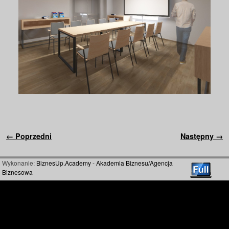
Nawigacja
← Poprzedni
Następny →
Wykonanie:
BiznesUp.Academy - Akademia Biznesu/Agencja
Biznesowa