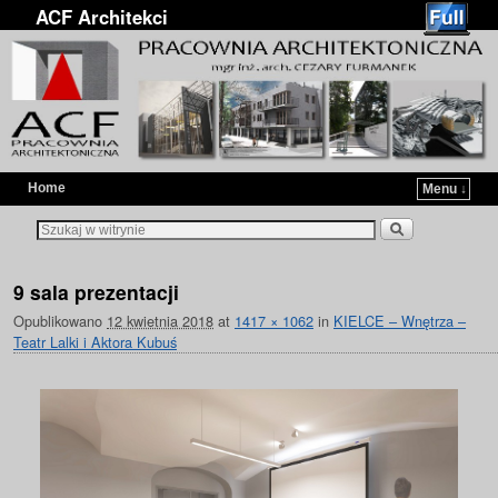
ACF Architekci
Home
Menu ↓
Przejdź do głównej treści
Przejdź do
9 sala prezentacji
Opublikowano
12 kwietnia 2018
at
1417 × 1062
in
KIELCE – Wnętrza –
Teatr Lalki i Aktora Kubuś